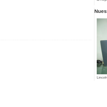
Nuest
Lincol