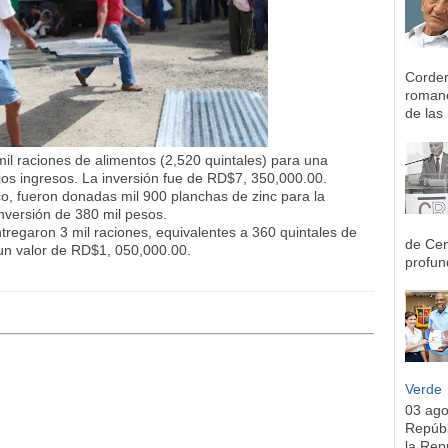
Corder
romane
de las 
mil raciones de alimentos (2,520 quintales) para una
os ingresos. La inversión fue de RD$7, 350,000.00.
, fueron donadas mil 900 planchas de zinc para la
nversión de 380 mil pesos.
ntregaron 3 mil raciones, equivalentes a 360 quintales de
de Cen
 un valor de RD$1, 050,000.00.
profun
Verde
03 ag
Repúbl
la Rep