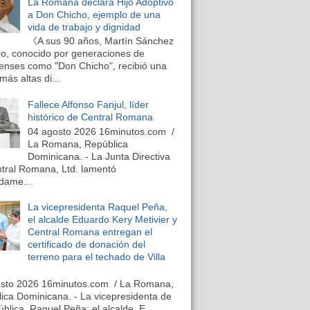
La Romana declara Hijo Adoptivo
a Don Chicho, ejemplo de una
vida de trabajo y dignidad
《A sus 90 años, Martín Sánchez
o, conocido por generaciones de
nses como "Don Chicho", recibió una
más altas di...
Fallece Alfonso Fanjul, líder
histórico de Central Romana
04 agosto 2026 16minutos.com /
La Romana, República
Dominicana. - La Junta Directiva
tral Romana, Ltd. lamentó
dame...
La vicepresidenta Raquel Peña,
el alcalde Eduardo Kery Metivier y
Central Romana entregan el
certificado de donación del
terreno para el techado de Villa
osto 2026 16minutos.com / La Romana,
ica Dominicana. - La vicepresidenta de
ública, Raquel Peña; el alcalde, E...