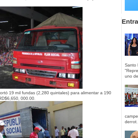
Entr
Santo 
"Repre
uno de 
sportó 19 mil fundas (2,280 quintales) para alimentar a 190
 RD$6,650, 000.00.
campeo
derrot.