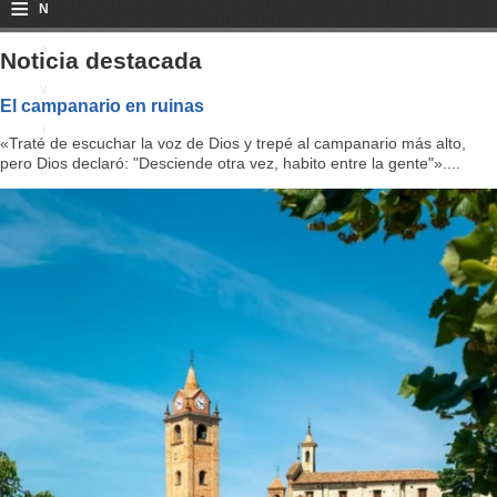
≡
N
a
Noticia destacada
v
El campanario en ruinas
i
«Traté de escuchar la voz de Dios y trepé al campanario más alto,
pero Dios declaró: "Desciende otra vez, habito entre la gente"»....
g
a
ti
o
n