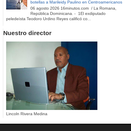
botellas a Marileidy Paulino en Centroamericanos
06 agosto 2026 16minutos.com / La Romana,
República Dominicana. - 1El exdiputado
peledeísta Teodoro Urdino Reyes calificó co...
Nuestro director
Lincoln Rivera Medina