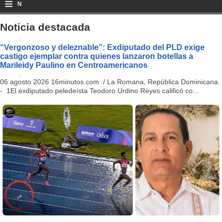
≡
N
a
Noticia destacada
v
“Vergonzoso y deleznable”: Exdiputado del PLD exige
castigo ejemplar contra quienes lanzaron botellas a
i
Marileidy Paulino en Centroamericanos
g
06 agosto 2026 16minutos.com / La Romana, República Dominicana.
- 1El exdiputado peledeísta Teodoro Urdino Reyes calificó co...
a
ti
o
n