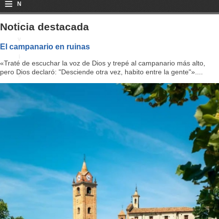
≡
N
a
Noticia destacada
v
El campanario en ruinas
i
«Traté de escuchar la voz de Dios y trepé al campanario más alto,
pero Dios declaró: "Desciende otra vez, habito entre la gente"»....
g
a
ti
o
n