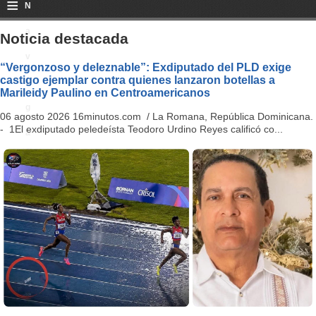
≡
N
a
Noticia destacada
v
“Vergonzoso y deleznable”: Exdiputado del PLD exige
castigo ejemplar contra quienes lanzaron botellas a
i
Marileidy Paulino en Centroamericanos
g
06 agosto 2026 16minutos.com / La Romana, República Dominicana.
- 1El exdiputado peledeísta Teodoro Urdino Reyes calificó co...
a
ti
o
n