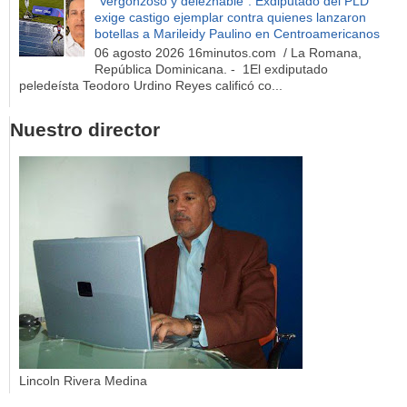
“Vergonzoso y deleznable”: Exdiputado del PLD
exige castigo ejemplar contra quienes lanzaron
botellas a Marileidy Paulino en Centroamericanos
06 agosto 2026 16minutos.com / La Romana,
República Dominicana. - 1El exdiputado
peledeísta Teodoro Urdino Reyes calificó co...
Nuestro director
Lincoln Rivera Medina