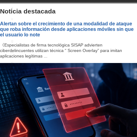
a
Noticia destacada
v
Alertan sobre el crecimiento de una modalidad de ataque
que roba información desde aplicaciones móviles sin que
i
el usuario lo note
g
《Especialistas de firma tecnológica SISAP advierten
ciberdelincuentes utilizan técnica “ Screen Overlay” para imitan
a
aplicaciones legítimas ...
ti
o
n