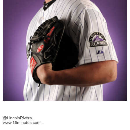
@LincolnRivera .
www.16minutos.com ..