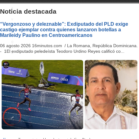
a
Noticia destacada
v
“Vergonzoso y deleznable”: Exdiputado del PLD exige
castigo ejemplar contra quienes lanzaron botellas a
i
Marileidy Paulino en Centroamericanos
g
06 agosto 2026 16minutos.com / La Romana, República Dominicana.
- 1El exdiputado peledeísta Teodoro Urdino Reyes calificó co...
a
ti
o
n