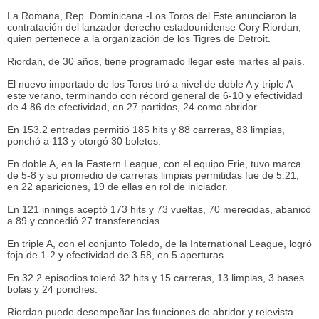
La Romana, Rep. Dominicana.-Los Toros del Este anunciaron la
contratación del lanzador derecho estadounidense Cory Riordan,
quien pertenece a la organización de los Tigres de Detroit.
Riordan
, de 30 años,
tiene programado llegar este martes al país
.
El nuevo importado de los Toros t
iró a nivel de doble A y triple A
este verano, terminando con récord general de 6-10 y efectividad
de 4.86 de efectividad, en 27 partidos, 24 como abridor.
En 153.2 entradas permitió 185 hits y 88 carreras, 83 limpias,
ponchó a 113 y otorgó 30 boletos.
En doble A, en la Eastern League, con el equipo Erie, tuvo marca
de 5-8 y su promedio de carreras limpias permitidas fue de 5.21,
en 22 apariciones, 19 de ellas en rol de iniciador.
En 121 innings aceptó 173 hits y 73 vueltas, 70 merecidas, abanicó
a 89 y concedió 27 transferencias.
En triple A, con el conjunto Toledo, de la International League, logró
foja de 1-2 y efectividad de 3.58, en 5 aperturas.
En 32.2 episodios toleró 32 hits y 15 carreras, 13 limpias, 3 bases
bolas y 24 ponches.
Riordan puede desempeñar las funciones de abridor y relevista.