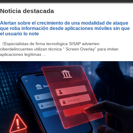
a
Noticia destacada
v
Alertan sobre el crecimiento de una modalidad de ataque
que roba información desde aplicaciones móviles sin que
i
el usuario lo note
g
《Especialistas de firma tecnológica SISAP advierten
ciberdelincuentes utilizan técnica “ Screen Overlay” para imitan
a
aplicaciones legítimas ...
ti
o
n