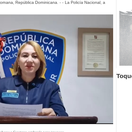
mana, República Dominicana. - - La Policía Nacional, a
Toque
abacoa y Constanza sembrarán peras japonesas