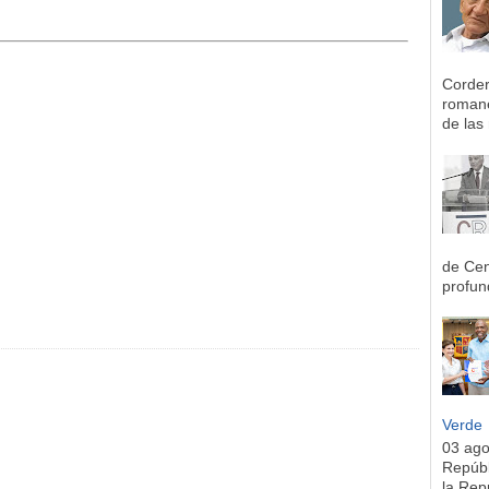
Corder
romane
de las 
de Cen
profun
Verde
03 ag
Repúbl
la Rep