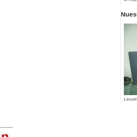
Nuest
Lincol