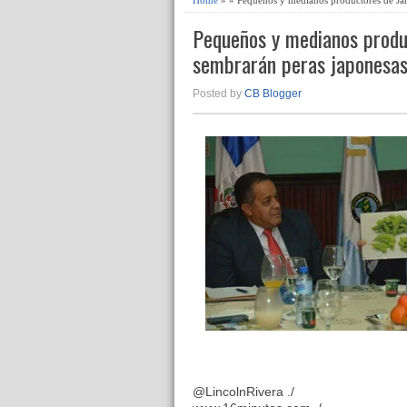
Pequeños y medianos produ
sembrarán peras japonesa
Posted by
CB Blogger
@LincolnRivera ./