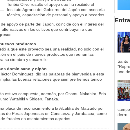
Toribio Olivo resaltó el apoyo que ha recibido el
Instituto Agrario del Gobierno del Japón con asesoría
técnica, capacitación de personal y apoyo a becarios.
Entr
de apoyo de parte del Japón, coincide con el interés del
alternativas en los cultivos que contribuyan a que
gresos.
 nuevos productos
ió a que este proyecto sea una realidad, no solo con el
cción en el país de nuevos productos que reúnan las
a su siembra y desarrollo.
Santo 
"Repre
rnos dominicano y nipón
uno de 
éctor Domínguez, dio las palabras de bienvenida a esta
amplía las buenas relaciones que siempre hemos tenido
udo estuvo compuesta, además, por Osamu Nakahira, Erin
 Sumo Watahiki y Shigeru Tanaka.
una placa de reconocimiento a la Alcaldía de Matsudo por
campeo
bras de Peras Japonesas en Constanza y Jarabacoa, como
derrot.
 de frutales en asentamientos agrarios.