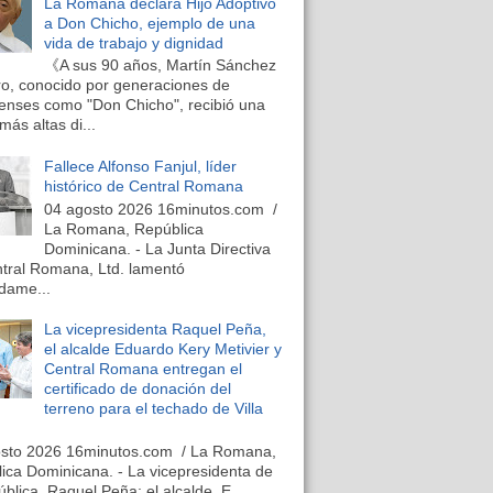
La Romana declara Hijo Adoptivo
a Don Chicho, ejemplo de una
vida de trabajo y dignidad
《A sus 90 años, Martín Sánchez
o, conocido por generaciones de
nses como "Don Chicho", recibió una
más altas di...
Fallece Alfonso Fanjul, líder
histórico de Central Romana
04 agosto 2026 16minutos.com /
La Romana, República
Dominicana. - La Junta Directiva
tral Romana, Ltd. lamentó
dame...
La vicepresidenta Raquel Peña,
el alcalde Eduardo Kery Metivier y
Central Romana entregan el
certificado de donación del
terreno para el techado de Villa
osto 2026 16minutos.com / La Romana,
ica Dominicana. - La vicepresidenta de
ública, Raquel Peña; el alcalde, E...