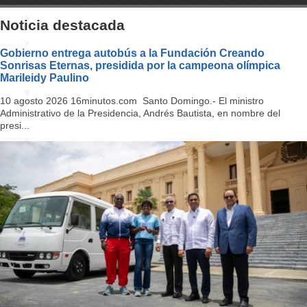
a
Noticia destacada
v
Gobierno entrega autobús a la Fundación Creando
Sonrisas Eternas, presidida por la campeona olímpica
i
Marileidy Paulino
g
10 agosto 2026 16minutos.com Santo Domingo.- El ministro
Administrativo de la Presidencia, Andrés Bautista, en nombre del
a
presi...
ti
o
n