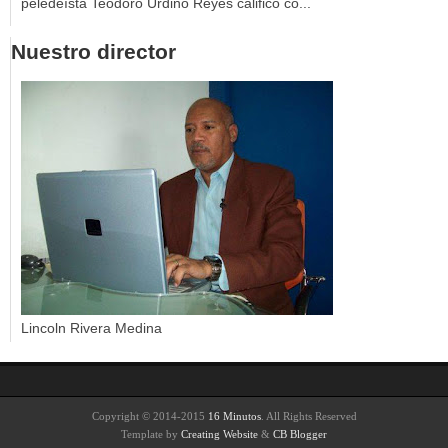
peledeísta Teodoro Urdino Reyes calificó co...
Nuestro director
Lincoln Rivera Medina
Copyright © 2014-2015
16 Minutos
. All Rights Reserved
Template by
Creating Website
&
CB Blogger