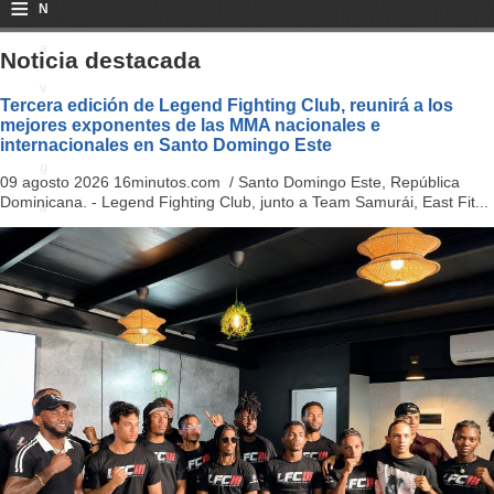
≡
N
a
Noticia destacada
v
Tercera edición de Legend Fighting Club, reunirá a los
mejores exponentes de las MMA nacionales e
i
internacionales en Santo Domingo Este
g
09 agosto 2026 16minutos.com / Santo Domingo Este, República
Dominicana. - Legend Fighting Club, junto a Team Samurái, East Fit...
a
ti
o
n