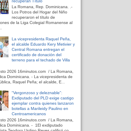
recuperan Título
La Romana, Rep. Dominicana. .-
Los Potros del Hogar del Niño
recuperaron el título de
nes de la Liga Colegial Romanense al
..
La vicepresidenta Raquel Peña,
el alcalde Eduardo Kery Metivier y
Central Romana entregan el
certificado de donación del
terreno para el techado de Villa
osto 2026 16minutos.com / La Romana,
ica Dominicana. - La vicepresidenta de
ública, Raquel Peña; el alcalde, E...
“Vergonzoso y deleznable”:
Exdiputado del PLD exige castigo
ejemplar contra quienes lanzaron
botellas a Marileidy Paulino en
Centroamericanos
osto 2026 16minutos.com / La Romana,
ica Dominicana. - 1El exdiputado
ísta Teodoro Urdino Reyes calificó co...