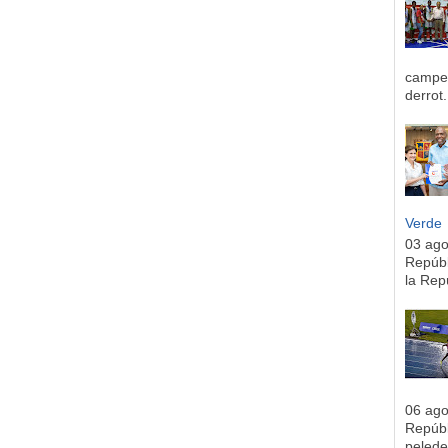
campeo
derrot.
Verde
03 ag
Repúbl
la Rep
06 ag
Repúbl
pelede