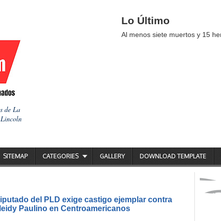
Lo Último
Al menos siete muertos y 15 her
as de La
 Lincoln
SITEMAP
CATEGORIES
GALLERY
DOWNLOAD TEMPLATE
putado del PLD exige castigo ejemplar contra
ileidy Paulino en Centroamericanos