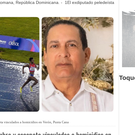
omana, República Dominicana. - 1El exdiputado peledeísta
Toque
eta vinculados a homicidios en Verón, Punta Cana
mbre y escopeta vinculados a homicidios en