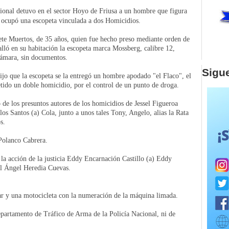
ional detuvo en el sector Hoyo de Friusa a un hombre que figura
e ocupó una escopeta vinculada a dos Homicidios.
iete Muertos, de 35 años, quien fue hecho preso mediante orden de
alló en su habitación la escopeta marca Mossberg, calibre 12,
cámara, sin documentos.
Sigu
ijo que la escopeta se la entregó un hombre apodado "el Flaco", el
ido un doble homicidio, por el control de un punto de droga.
de los presuntos autores de los homicidios de Jessel Figueroa
os Santos (a) Cola, junto a unos tales Tony, Angelo, alias la Rata
s.
 Polanco Cabrera.
la acción de la justicia Eddy Encarnación Castillo (a) Eddy
l Ángel Heredia Cuevas.
lar y una motocicleta con la numeración de la máquina limada.
epartamento de Tráfico de Arma de la Policía Nacional, ni de