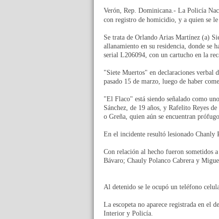
Verón, Rep. Dominicana.- La Policía Nac
con registro de homicidio, y a quien se l
Se trata de Orlando Arias Martínez (a) S
allanamiento en su residencia, donde se h
serial L206094, con un cartucho en la re
"Siete Muertos" en declaraciones verbal d
pasado 15 de marzo, luego de haber comet
"El Flaco" está siendo señalado como uno 
Sánchez, de 19 años, y Rafelito Reyes de l
o Greña, quien aún se encuentran prófugo
En el incidente resultó lesionado Chanly
Con relación al hecho fueron sometidos a 
Bávaro; Chauly Polanco Cabrera y Migue
Al detenido se le ocupó un teléfono celu
La escopeta no aparece registrada en el d
Interior y Policía.