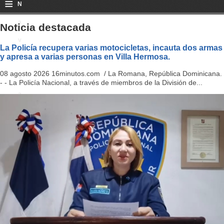
≡
N
a
Noticia destacada
v
La Policía recupera varias motocicletas, incauta dos armas
y apresa a varias personas en Villa Hermosa.
i
08 agosto 2026 16minutos.com / La Romana, República Dominicana.
g
- - La Policía Nacional, a través de miembros de la División de...
a
ti
o
n