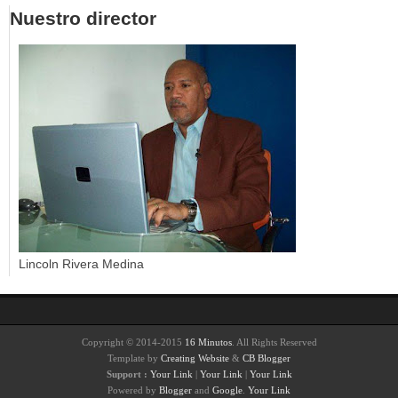
Nuestro director
Lincoln Rivera Medina
Copyright © 2014-2015
16 Minutos
. All Rights Reserved
Template by
Creating Website
&
CB Blogger
Support :
Your Link
|
Your Link
|
Your Link
Powered by
Blogger
and
Google
.
Your Link