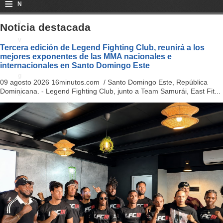
≡
N
a
Noticia destacada
v
Tercera edición de Legend Fighting Club, reunirá a los
mejores exponentes de las MMA nacionales e
i
internacionales en Santo Domingo Este
g
09 agosto 2026 16minutos.com / Santo Domingo Este, República
Dominicana. - Legend Fighting Club, junto a Team Samurái, East Fit...
a
ti
o
n