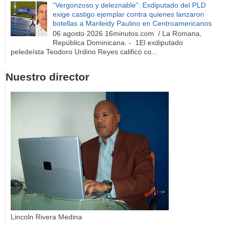
“Vergonzoso y deleznable”: Exdiputado del PLD
exige castigo ejemplar contra quienes lanzaron
botellas a Marileidy Paulino en Centroamericanos
06 agosto 2026 16minutos.com / La Romana,
República Dominicana. - 1El exdiputado
peledeísta Teodoro Urdino Reyes calificó co...
Nuestro director
Lincoln Rivera Medina