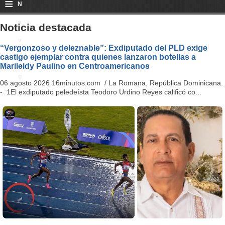
≡
N
a
Noticia destacada
v
“Vergonzoso y deleznable”: Exdiputado del PLD exige
castigo ejemplar contra quienes lanzaron botellas a
i
Marileidy Paulino en Centroamericanos
g
06 agosto 2026 16minutos.com / La Romana, República Dominicana.
- 1El exdiputado peledeísta Teodoro Urdino Reyes calificó co...
a
ti
o
n