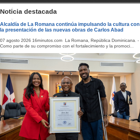
a
Noticia destacada
v
Alcaldía de La Romana continúa impulsando la cultura con
la presentación de las nuevas obras de Carlos Abad
i
07 agosto 2026 16minutos.com La Romana, República Dominicana. -
g
Como parte de su compromiso con el fortalecimiento y la promoci...
a
ti
o
n