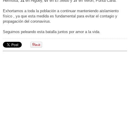
Hermosa,
31
en Higüey,
07
en El Seibo y
37
en Verón, Punta Cana.
Exhortamos a toda la población a continuar manteniendo aislamiento
físico , ya que esta medida es fundamental para evitar el contagio y
propagación del coronavirus.
Seguimos peleando esta batalla juntos por amor a la vida.