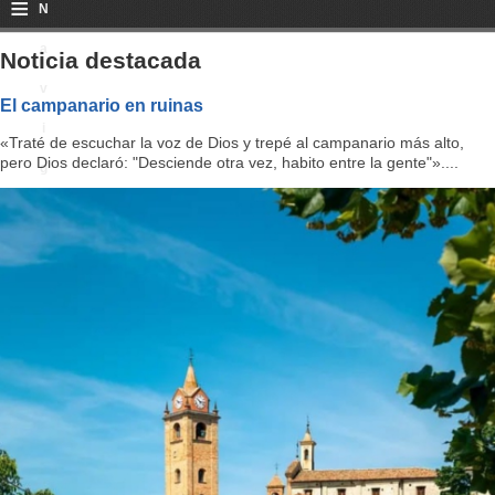
≡
N
a
Noticia destacada
v
El campanario en ruinas
i
«Traté de escuchar la voz de Dios y trepé al campanario más alto,
pero Dios declaró: "Desciende otra vez, habito entre la gente"»....
g
a
ti
o
n