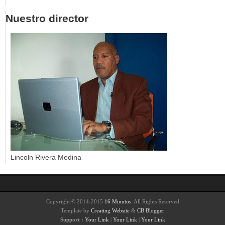
Nuestro director
Lincoln Rivera Medina
Copyright © 2014-2015
16 Minutos
. All Rights Reserved
Template by
Creating Website
&
CB Blogger
Support :
Your Link
|
Your Link
|
Your Link