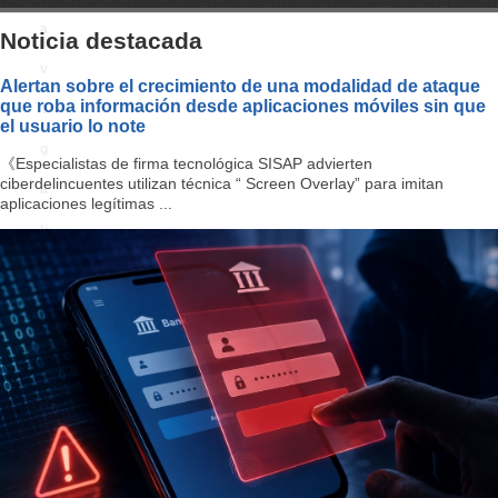
a
Noticia destacada
v
Alertan sobre el crecimiento de una modalidad de ataque
que roba información desde aplicaciones móviles sin que
i
el usuario lo note
g
《Especialistas de firma tecnológica SISAP advierten
ciberdelincuentes utilizan técnica “ Screen Overlay” para imitan
a
aplicaciones legítimas ...
ti
o
n