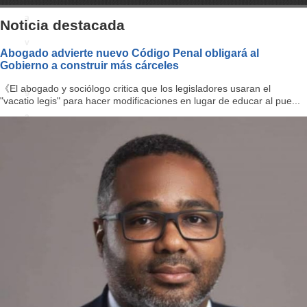
a
Noticia destacada
v
Abogado advierte nuevo Código Penal obligará al
Gobierno a construir más cárceles
i
《El abogado y sociólogo critica que los legisladores usaran el
g
"vacatio legis" para hacer modificaciones en lugar de educar al pue...
a
ti
o
n