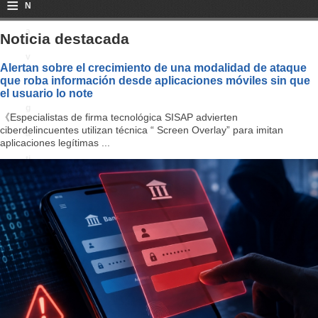
≡
N
a
Noticia destacada
v
Alertan sobre el crecimiento de una modalidad de ataque
que roba información desde aplicaciones móviles sin que
i
el usuario lo note
g
《Especialistas de firma tecnológica SISAP advierten
ciberdelincuentes utilizan técnica “ Screen Overlay” para imitan
a
aplicaciones legítimas ...
ti
o
n