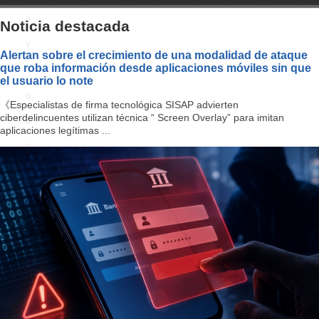
a
Noticia destacada
v
Alertan sobre el crecimiento de una modalidad de ataque
que roba información desde aplicaciones móviles sin que
i
el usuario lo note
g
《Especialistas de firma tecnológica SISAP advierten
ciberdelincuentes utilizan técnica “ Screen Overlay” para imitan
a
aplicaciones legítimas ...
ti
o
n