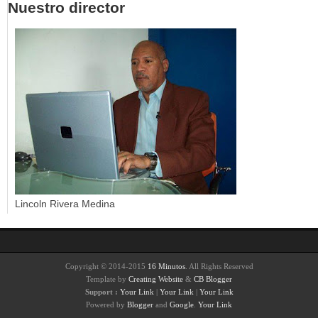
Nuestro director
Lincoln Rivera Medina
Copyright © 2014-2015
16 Minutos
. All Rights Reserved
Template by
Creating Website
&
CB Blogger
Support :
Your Link
|
Your Link
|
Your Link
Powered by
Blogger
and
Google
.
Your Link