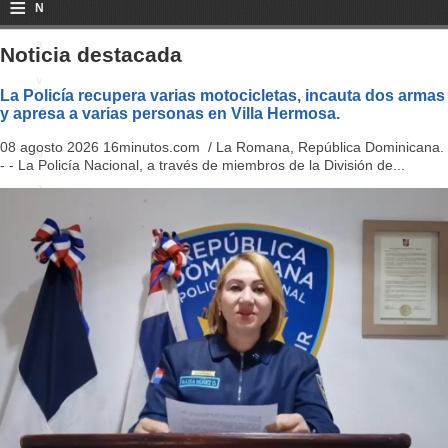
≡
N
a
Noticia destacada
v
La Policía recupera varias motocicletas, incauta dos armas
y apresa a varias personas en Villa Hermosa.
i
08 agosto 2026 16minutos.com / La Romana, República Dominicana.
g
- - La Policía Nacional, a través de miembros de la División de...
a
ti
o
n