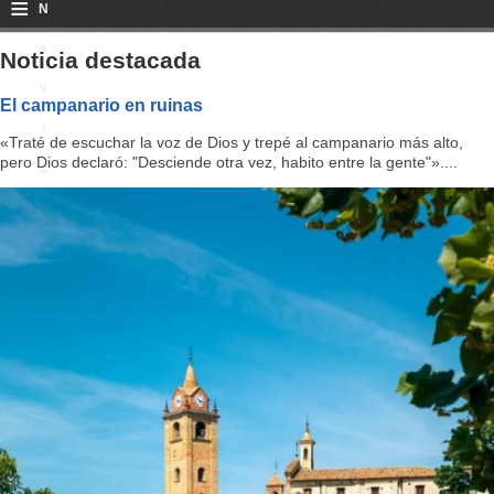
≡
N
a
Noticia destacada
v
El campanario en ruinas
i
«Traté de escuchar la voz de Dios y trepé al campanario más alto,
pero Dios declaró: "Desciende otra vez, habito entre la gente"»....
g
a
ti
o
n