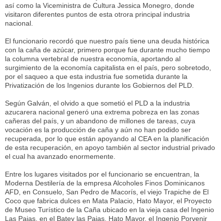
así como la Viceministra de Cultura Jessica Monegro, donde
visitaron diferentes puntos de esta otrora principal industria
nacional.
El funcionario recordó que nuestro país tiene una deuda histórica
con la caña de azúcar, primero porque fue durante mucho tiempo
la columna vertebral de nuestra economía, aportando al
surgimiento de la economía capitalista en el país, pero sobretodo,
por el saqueo a que esta industria fue sometida durante la
Privatización de los Ingenios durante los Gobiernos del PLD.
Según Galván, el olvido a que sometió el PLD a la industria
azucarera nacional generó una extrema pobreza en las zonas
cañeras del país, y un abandono de millones de tareas, cuya
vocación es la producción de caña y aún no han podido ser
recuperada, por lo que están apoyando al CEA en la planificación
de esta recuperación, en apoyo también al sector industrial privado
el cual ha avanzado enormemente.
Entre los lugares visitados por el funcionario se encuentran, la
Moderna Destilería de la empresa Alcoholes Finos Dominicanos
AFD, en Consuelo, San Pedro de Macorís, el viejo Trapiche de El
Coco que fabrica dulces en Mata Palacio, Hato Mayor, el Proyecto
de Museo Turístico de la Caña ubicado en la vieja casa del Ingenio
Las Pajas, en el Batey las Pajas, Hato Mayor, el Ingenio Porvenir