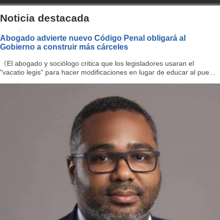
a
Noticia destacada
v
Abogado advierte nuevo Código Penal obligará al
Gobierno a construir más cárceles
i
《El abogado y sociólogo critica que los legisladores usaran el
g
"vacatio legis" para hacer modificaciones en lugar de educar al pue...
a
ti
o
n