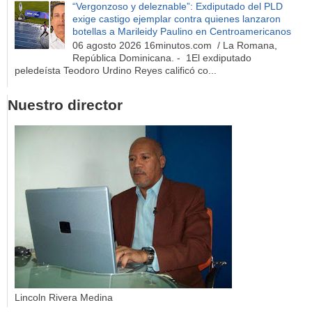
“Vergonzoso y deleznable”: Exdiputado del PLD
exige castigo ejemplar contra quienes lanzaron
botellas a Marileidy Paulino en Centroamericanos
06 agosto 2026 16minutos.com / La Romana,
República Dominicana. - 1El exdiputado
peledeísta Teodoro Urdino Reyes calificó co...
Nuestro director
Lincoln Rivera Medina