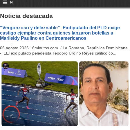
≡
N
a
Noticia destacada
v
“Vergonzoso y deleznable”: Exdiputado del PLD exige
castigo ejemplar contra quienes lanzaron botellas a
i
Marileidy Paulino en Centroamericanos
g
06 agosto 2026 16minutos.com / La Romana, República Dominicana.
- 1El exdiputado peledeísta Teodoro Urdino Reyes calificó co...
a
ti
o
n