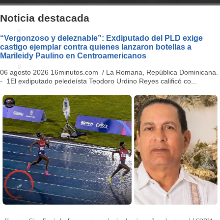
a
Noticia destacada
v
“Vergonzoso y deleznable”: Exdiputado del PLD exige
castigo ejemplar contra quienes lanzaron botellas a
i
Marileidy Paulino en Centroamericanos
g
06 agosto 2026 16minutos.com / La Romana, República Dominicana.
- 1El exdiputado peledeísta Teodoro Urdino Reyes calificó co...
a
ti
o
n