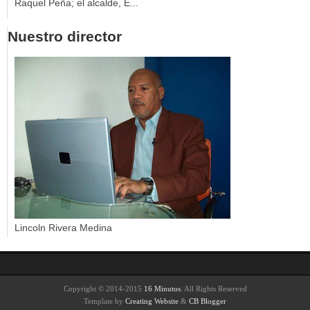
Raquel Peña; el alcalde, E...
Nuestro director
Lincoln Rivera Medina
Copyright © 2014-2015
16 Minutos
. All Rights Reserved
Template by
Creating Website
&
CB Blogger