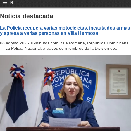
≡
N
a
Noticia destacada
v
La Policía recupera varias motocicletas, incauta dos armas
y apresa a varias personas en Villa Hermosa.
i
08 agosto 2026 16minutos.com / La Romana, República Dominicana.
g
- - La Policía Nacional, a través de miembros de la División de...
a
ti
o
n