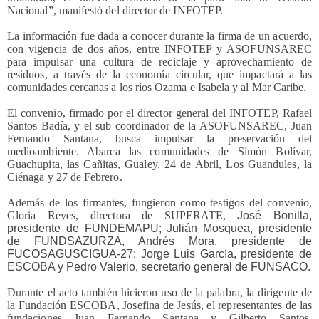
Nacional”, manifestó del director de INFOTEP.
La información fue dada a conocer durante la firma de un acuerdo,
con vigencia de dos años, entre INFOTEP y ASOFUNSAREC
para impulsar una cultura de reciclaje y aprovechamiento de
residuos, a través de la economía circular, que impactará a las
comunidades cercanas a los ríos Ozama e Isabela y al Mar Caribe.
El convenio, firmado por el director general del INFOTEP, Rafael
Santos Badía, y el sub coordinador de la ASOFUNSAREC, Juan
Fernando Santana, busca impulsar la preservación del
medioambiente. Abarca las comunidades de Simón Bolívar,
Guachupita, las Cañitas, Gualey, 24 de Abril, Los Guandules, la
Ciénaga y 27 de Febrero.
Además de los firmantes, fungieron como testigos del convenio,
Gloria Reyes, directora de SUPERATE,
José Bonilla,
presidente de FUNDEMAPU; Julián Mosquea, presidente
de FUNDSAZURZA, Andrés Mora, presidente de
FUCOSAGUSCIGUA-27; Jorge Luis García, presidente de
ESCOBA y Pedro Valerio, secretario general de FUNSACO.
Durante el acto también hicieron uso de la palabra, la dirigente de
la Fundación ESCOBA, Josefina de Jesús, el representantes de las
fundaciones Juan Fernando Santana y Gilberto Santos,