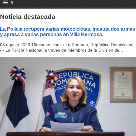
≡
N
a
Noticia destacada
v
La Policía recupera varias motocicletas, incauta dos armas
y apresa a varias personas en Villa Hermosa.
i
08 agosto 2026 16minutos.com / La Romana, República Dominicana.
g
- - La Policía Nacional, a través de miembros de la División de...
a
ti
o
n