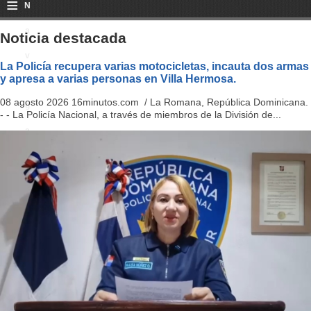
≡
N
a
Noticia destacada
v
La Policía recupera varias motocicletas, incauta dos armas
y apresa a varias personas en Villa Hermosa.
i
08 agosto 2026 16minutos.com / La Romana, República Dominicana.
g
- - La Policía Nacional, a través de miembros de la División de...
a
ti
o
n