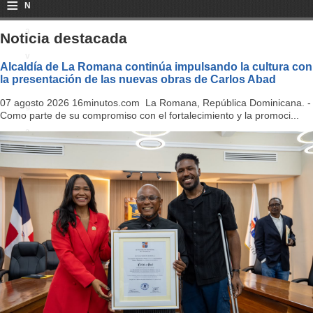
≡
N
a
Noticia destacada
v
Alcaldía de La Romana continúa impulsando la cultura con
la presentación de las nuevas obras de Carlos Abad
i
07 agosto 2026 16minutos.com La Romana, República Dominicana. -
g
Como parte de su compromiso con el fortalecimiento y la promoci...
a
ti
o
n