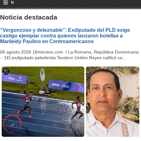
≡
N
a
Noticia destacada
v
“Vergonzoso y deleznable”: Exdiputado del PLD exige
castigo ejemplar contra quienes lanzaron botellas a
i
Marileidy Paulino en Centroamericanos
g
06 agosto 2026 16minutos.com / La Romana, República Dominicana.
- 1El exdiputado peledeísta Teodoro Urdino Reyes calificó co...
a
ti
o
n