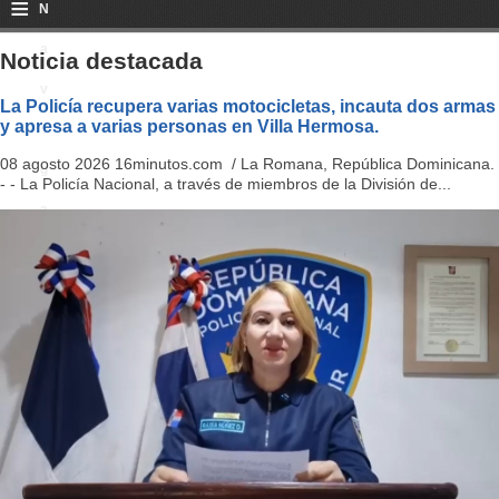
≡
N
a
Noticia destacada
v
La Policía recupera varias motocicletas, incauta dos armas
y apresa a varias personas en Villa Hermosa.
i
08 agosto 2026 16minutos.com / La Romana, República Dominicana.
g
- - La Policía Nacional, a través de miembros de la División de...
a
ti
o
n