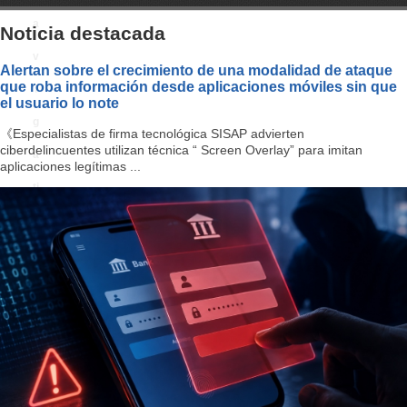
a
Noticia destacada
v
Alertan sobre el crecimiento de una modalidad de ataque
que roba información desde aplicaciones móviles sin que
i
el usuario lo note
g
《Especialistas de firma tecnológica SISAP advierten
ciberdelincuentes utilizan técnica “ Screen Overlay” para imitan
a
aplicaciones legítimas ...
ti
o
n