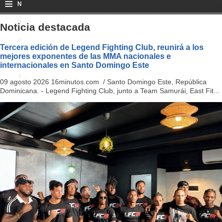
≡
N
a
Noticia destacada
v
Tercera edición de Legend Fighting Club, reunirá a los
mejores exponentes de las MMA nacionales e
i
internacionales en Santo Domingo Este
g
09 agosto 2026 16minutos.com / Santo Domingo Este, República
Dominicana. - Legend Fighting Club, junto a Team Samurái, East Fit...
a
ti
o
n