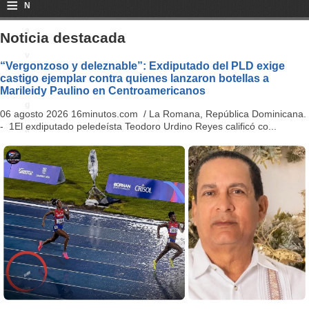
≡
N
a
Noticia destacada
v
“Vergonzoso y deleznable”: Exdiputado del PLD exige
castigo ejemplar contra quienes lanzaron botellas a
i
Marileidy Paulino en Centroamericanos
g
06 agosto 2026 16minutos.com / La Romana, República Dominicana.
- 1El exdiputado peledeísta Teodoro Urdino Reyes calificó co...
a
ti
o
n