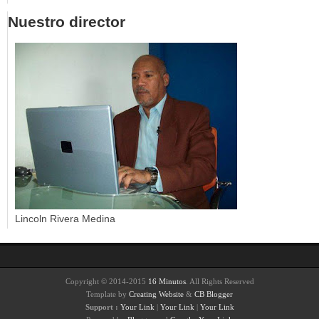
Nuestro director
Lincoln Rivera Medina
Copyright © 2014-2015
16 Minutos
. All Rights Reserved
Template by
Creating Website
&
CB Blogger
Support :
Your Link
|
Your Link
|
Your Link