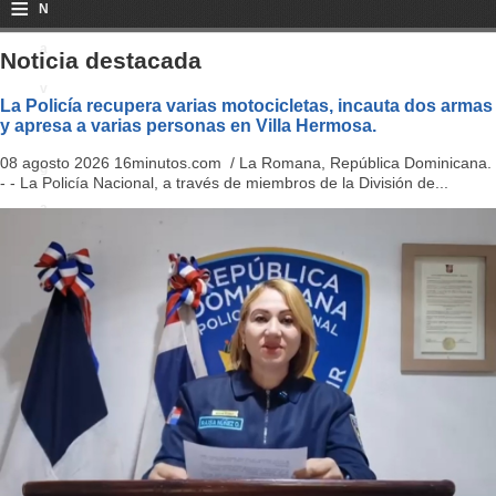
≡
N
a
Noticia destacada
v
La Policía recupera varias motocicletas, incauta dos armas
y apresa a varias personas en Villa Hermosa.
i
08 agosto 2026 16minutos.com / La Romana, República Dominicana.
g
- - La Policía Nacional, a través de miembros de la División de...
a
ti
o
n