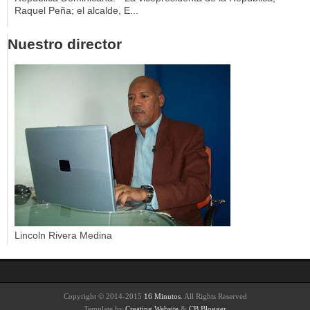
Raquel Peña; el alcalde, E...
Nuestro director
Lincoln Rivera Medina
Copyright © 2014-2015
16 Minutos
. All Rights Reserved
Template by
Creating Website
&
CB Blogger