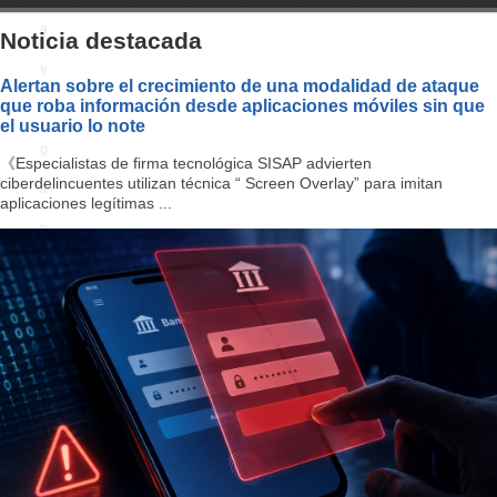
a
Noticia destacada
v
Alertan sobre el crecimiento de una modalidad de ataque
que roba información desde aplicaciones móviles sin que
i
el usuario lo note
g
《Especialistas de firma tecnológica SISAP advierten
ciberdelincuentes utilizan técnica “ Screen Overlay” para imitan
a
aplicaciones legítimas ...
ti
o
n