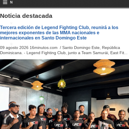
≡
N
a
Noticia destacada
v
Tercera edición de Legend Fighting Club, reunirá a los
mejores exponentes de las MMA nacionales e
i
internacionales en Santo Domingo Este
g
09 agosto 2026 16minutos.com / Santo Domingo Este, República
Dominicana. - Legend Fighting Club, junto a Team Samurái, East Fit...
a
ti
o
n