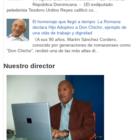
República Dominicana. - 1El exdiputado
peledeísta Teodoro Urdino Reyes calificó co...
El homenaje que llegó a tiempo: La Romana
declara Hijo Adoptivo a Don Chicho, ejemplo de
una vida de trabajo y dignidad
《A sus 90 años, Martín Sánchez Cordero,
conocido por generaciones de romanenses como
"Don Chicho", recibió una de las más altas di...
Nuestro director