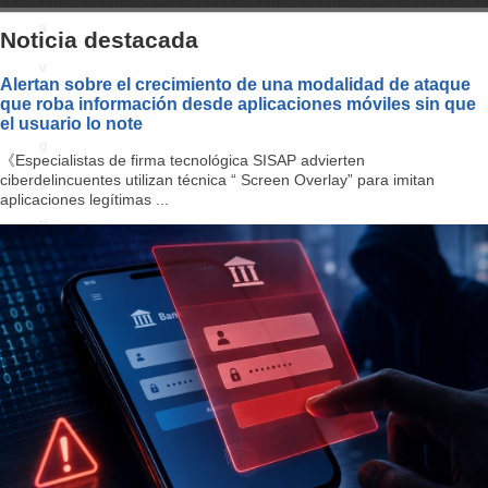
a
Noticia destacada
v
Alertan sobre el crecimiento de una modalidad de ataque
que roba información desde aplicaciones móviles sin que
i
el usuario lo note
g
《Especialistas de firma tecnológica SISAP advierten
ciberdelincuentes utilizan técnica “ Screen Overlay” para imitan
a
aplicaciones legítimas ...
ti
o
n