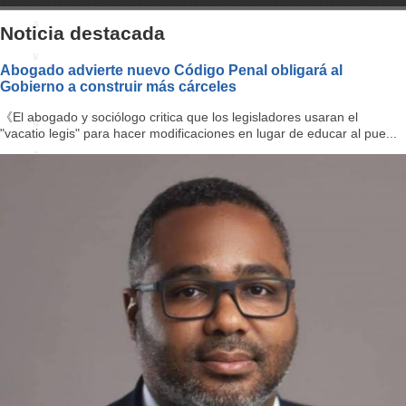
a
Noticia destacada
v
Abogado advierte nuevo Código Penal obligará al
Gobierno a construir más cárceles
i
《El abogado y sociólogo critica que los legisladores usaran el
g
"vacatio legis" para hacer modificaciones en lugar de educar al pue...
a
ti
o
n