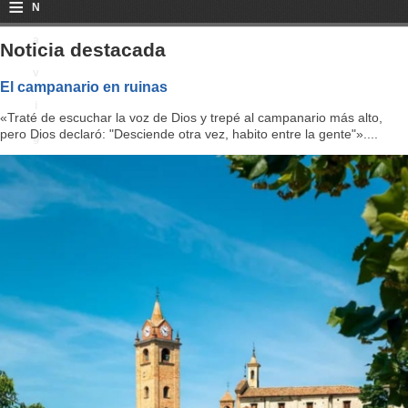
≡
N
a
Noticia destacada
v
El campanario en ruinas
i
«Traté de escuchar la voz de Dios y trepé al campanario más alto,
pero Dios declaró: "Desciende otra vez, habito entre la gente"»....
g
a
ti
o
n