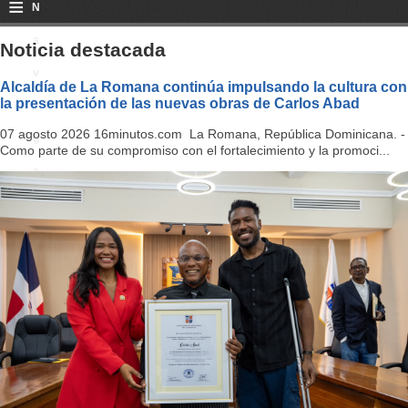
≡
N
a
Noticia destacada
v
Alcaldía de La Romana continúa impulsando la cultura con
la presentación de las nuevas obras de Carlos Abad
i
07 agosto 2026 16minutos.com La Romana, República Dominicana. -
g
Como parte de su compromiso con el fortalecimiento y la promoci...
a
ti
o
n