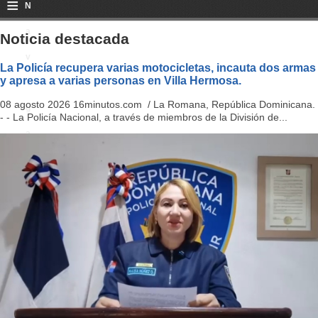
≡
N
a
Noticia destacada
v
La Policía recupera varias motocicletas, incauta dos armas
y apresa a varias personas en Villa Hermosa.
i
08 agosto 2026 16minutos.com / La Romana, República Dominicana.
g
- - La Policía Nacional, a través de miembros de la División de...
a
ti
o
n