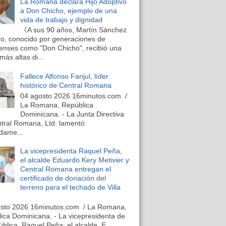
La Romana declara Hijo Adoptivo
a Don Chicho, ejemplo de una
vida de trabajo y dignidad
《A sus 90 años, Martín Sánchez
o, conocido por generaciones de
nses como "Don Chicho", recibió una
más altas di...
Fallece Alfonso Fanjul, líder
histórico de Central Romana
04 agosto 2026 16minutos.com /
La Romana, República
Dominicana. - La Junta Directiva
tral Romana, Ltd. lamentó
dame...
La vicepresidenta Raquel Peña,
el alcalde Eduardo Kery Metivier y
Central Romana entregan el
certificado de donación del
terreno para el techado de Villa
osto 2026 16minutos.com / La Romana,
ica Dominicana. - La vicepresidenta de
ública, Raquel Peña; el alcalde, E...