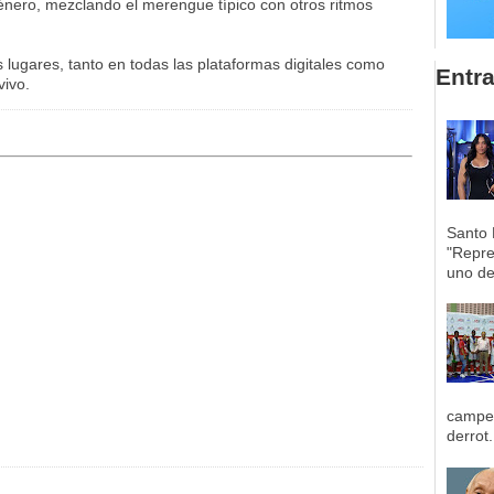
énero, mezclando el merengue típico con otros ritmos
lugares, tanto en todas las plataformas digitales como
Entr
vivo.
Santo 
"Repre
uno de 
campeo
derrot.