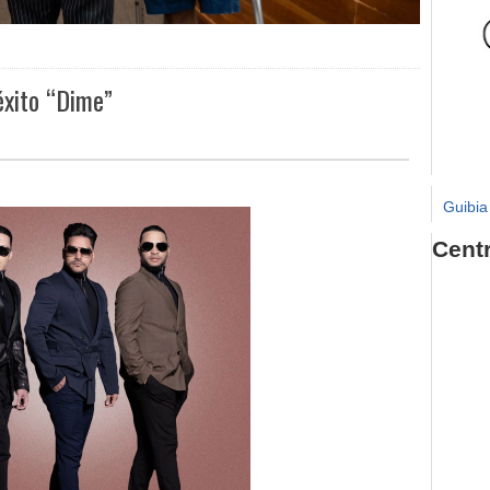
éxito “Dime”
Guibia
Cent