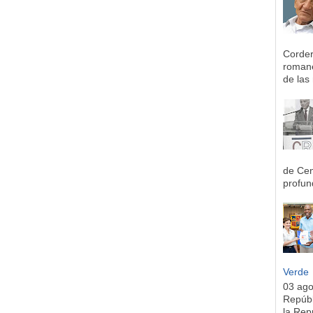
Corder
romane
de las 
de Cen
profun
Verde
03 ag
Repúbl
la Rep