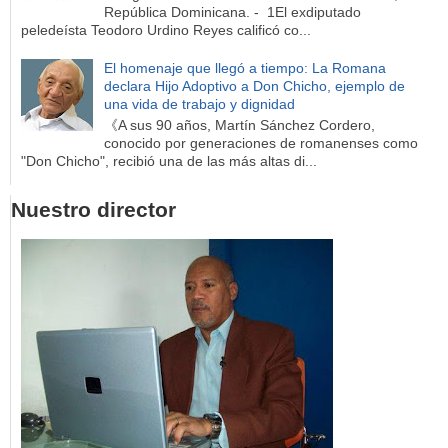
República Dominicana. - 1El exdiputado
peledeísta Teodoro Urdino Reyes calificó co...
El homenaje que llegó a tiempo: La Romana
declara Hijo Adoptivo a Don Chicho, ejemplo de
una vida de trabajo y dignidad
《A sus 90 años, Martín Sánchez Cordero,
conocido por generaciones de romanenses como
"Don Chicho", recibió una de las más altas di...
Nuestro director