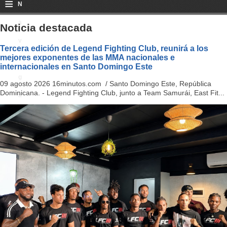
≡
N
a
Noticia destacada
v
Tercera edición de Legend Fighting Club, reunirá a los
mejores exponentes de las MMA nacionales e
i
internacionales en Santo Domingo Este
g
09 agosto 2026 16minutos.com / Santo Domingo Este, República
Dominicana. - Legend Fighting Club, junto a Team Samurái, East Fit...
a
ti
o
n