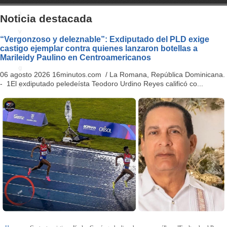
a
Noticia destacada
v
“Vergonzoso y deleznable”: Exdiputado del PLD exige
castigo ejemplar contra quienes lanzaron botellas a
i
Marileidy Paulino en Centroamericanos
g
06 agosto 2026 16minutos.com / La Romana, República Dominicana.
- 1El exdiputado peledeísta Teodoro Urdino Reyes calificó co...
a
ti
o
n