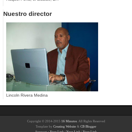
Nuestro director
Lincoln Rivera Medina
Copyright © 2014-2015
16 Minutos
. All Rights Reserved
Template by
Creating Website
&
CB Blogger
Support :
Your Link
|
Your Link
|
Your Link