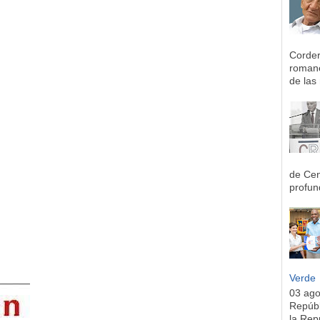
Corder
romane
de las 
de Cen
profun
Verde
03 ag
Repúbl
la Rep