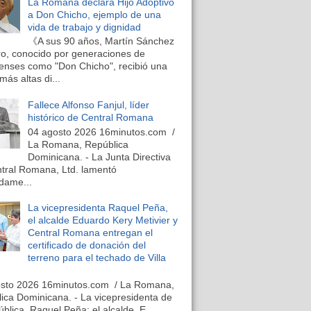
La Romana declara Hijo Adoptivo
a Don Chicho, ejemplo de una
vida de trabajo y dignidad
《A sus 90 años, Martín Sánchez
o, conocido por generaciones de
nses como "Don Chicho", recibió una
más altas di...
Fallece Alfonso Fanjul, líder
histórico de Central Romana
04 agosto 2026 16minutos.com /
La Romana, República
Dominicana. - La Junta Directiva
tral Romana, Ltd. lamentó
dame...
La vicepresidenta Raquel Peña,
el alcalde Eduardo Kery Metivier y
Central Romana entregan el
certificado de donación del
terreno para el techado de Villa
osto 2026 16minutos.com / La Romana,
ica Dominicana. - La vicepresidenta de
ública, Raquel Peña; el alcalde, E...