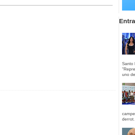
Entr
Santo 
"Repre
uno de 
campeo
derrot.