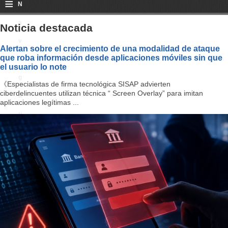
≡
N
a
Noticia destacada
v
Alertan sobre el crecimiento de una modalidad de ataque
que roba información desde aplicaciones móviles sin que
i
el usuario lo note
g
《Especialistas de firma tecnológica SISAP advierten
ciberdelincuentes utilizan técnica “ Screen Overlay” para imitan
a
aplicaciones legítimas ...
ti
o
n