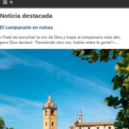
≡
N
a
Noticia destacada
v
El campanario en ruinas
i
«Traté de escuchar la voz de Dios y trepé al campanario más alto,
pero Dios declaró: "Desciende otra vez, habito entre la gente"»....
g
a
ti
o
n