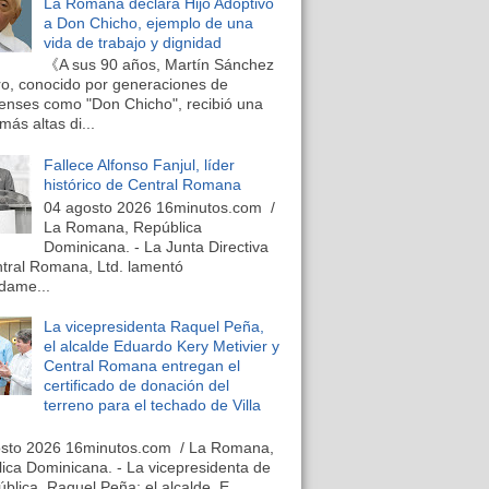
La Romana declara Hijo Adoptivo
a Don Chicho, ejemplo de una
vida de trabajo y dignidad
《A sus 90 años, Martín Sánchez
o, conocido por generaciones de
nses como "Don Chicho", recibió una
más altas di...
Fallece Alfonso Fanjul, líder
histórico de Central Romana
04 agosto 2026 16minutos.com /
La Romana, República
Dominicana. - La Junta Directiva
tral Romana, Ltd. lamentó
dame...
La vicepresidenta Raquel Peña,
el alcalde Eduardo Kery Metivier y
Central Romana entregan el
certificado de donación del
terreno para el techado de Villa
osto 2026 16minutos.com / La Romana,
ica Dominicana. - La vicepresidenta de
ública, Raquel Peña; el alcalde, E...