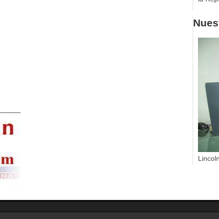
Nuest
Lincol