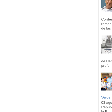
Corder
romane
de las 
de Cen
profun
Verde
03 ag
Repúbl
la Rep